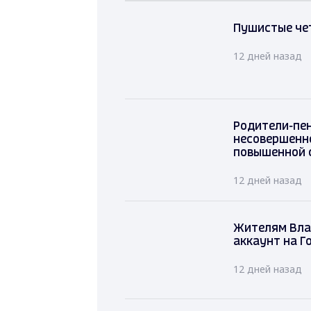
Пушистые че
12 дней назад
Родители
несоверш
повышенн
12 дней на
Жителям Влад
аккаунт на Г
12 дней назад