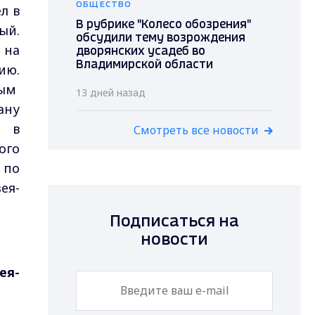
ОБЩЕСТВО
л в
В рубрике "Колесо обозрения"
ый.
обсудили тему возрождения
 на
дворянских усадеб во
Владимирской области
ию.
ным
13 дней назад
ану
л в
Смотреть все новости
ого
 по
ея-
Подписаться на
новости
ея-