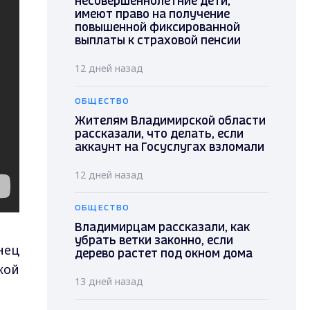
несовершеннолетние дети,
имеют право на получение
повышенной фиксированной
выплаты к страховой пенсии
12 дней назад
ОБЩЕСТВО
Жителям Владимирской области
рассказали, что делать, если
аккаунт на Госуслугах взломали
12 дней назад
ОБЩЕСТВО
Владимирцам рассказали, как
убрать ветки законно, если
нец
дерево растет под окном дома
кой
13 дней назад