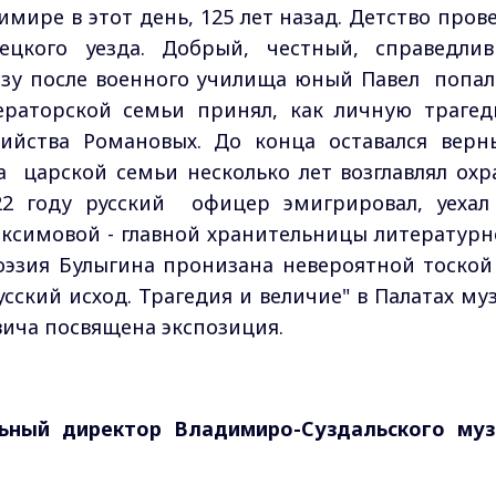
мире в этот день, 125 лет назад. Детство прове
ецкого уезда. Добрый, честный, справедлив
разу после военного училища юный Павел попал
ераторской семьи принял, как личную трагед
бийства Романовых. До конца оставался вер
а царской семьи несколько лет возглавлял охр
922 году русский офицер эмигрировал, уеха
ксимовой - главной хранительницы литературн
поэзия Булыгина пронизана невероятной тоской
сский исход. Трагедия и величие" в Палатах муз
ича посвящена экспозиция.
льный директор Владимиро-Суздальского муз