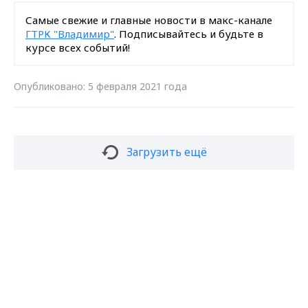
Самые свежие и главные новости в макс-канале
ГТРК "Владимир"
. Подписывайтесь и будьте в
курсе всех событий!
Опубликовано: 5 февраля 2021 года
Загрузить ещё
Max - канал Россия "ГТРК
Подписаться на новости
Владимир"
Главные новости города
Владимира и региона.