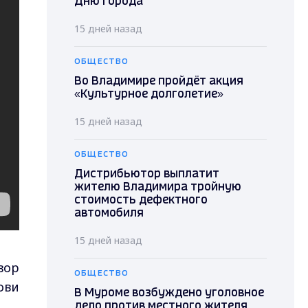
Дню города
15 дней назад
ОБЩЕСТВО
Во Владимире пройдёт акция
«Культурное долголетие»
15 дней назад
ОБЩЕСТВО
Дистрибьютор выплатит
жителю Владимира тройную
стоимость дефектного
автомобиля
15 дней назад
вор
ОБЩЕСТВО
ови
В Муроме возбуждено уголовное
дело против местного жителя,