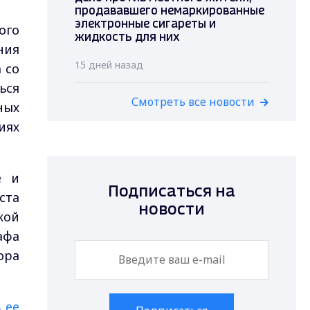
продававшего немаркированные
электронные сигареты и
ого
жидкость для них
ния
15 дней назад
 со
ься
Смотреть все новости
ных
иях
е и
Подписаться на
ста
новости
кой
афа
ора
 ее