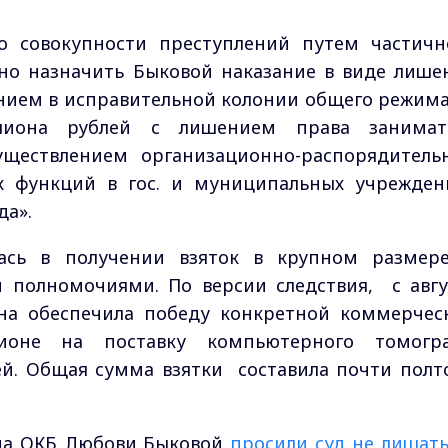
По совокупности преступлений путем частичн
но назначить Быковой наказание в виде лише
анием в исправительной колонии общего режима
иона рублей с лишением права занимат
уществлением организационно-распорядитель
х функций в гос. и муниципальных учрежден
да».
сь в получении взяток в крупном размер
 полномочиями. По версии следствия, с авгу
она обеспечила победу конкретной коммерчес
оне на поставку компьютерного томогр
й. Общая сумма взятки составила почти полт
ача ОКБ Любови Быковой
просили суд не лишать