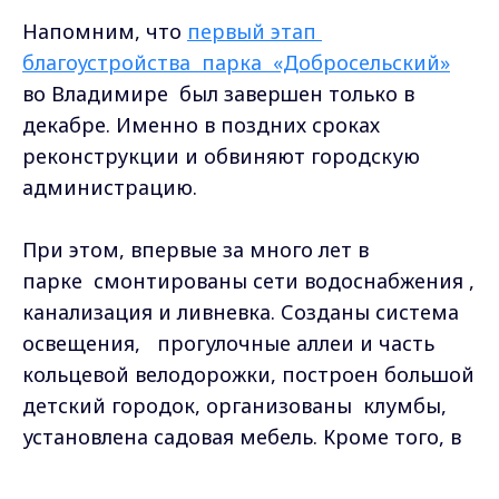
Напомним, что
первый этап
благоустройства парка «Добросельский»
во Владимире был завершен только в
декабре. Именно в поздних сроках
реконструкции и обвиняют городскую
администрацию.
При этом, впервые за много лет в
парке
смонтированы сети водоснабжения ,
канализация и ливневка. Созданы система
освещения,
прогулочные аллеи и часть
кольцевой велодорожки, построен большой
детский городок, организованы
клумбы,
установлена садовая мебель. Кроме того, в
«Добросельском» завершено
Max - канал Россия "ГТРК
строительство
дог-парка, установлен