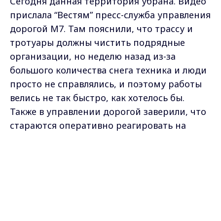
Сегодня данная территория убрана. Видео
прислала “Вестям” пресс-служба управления
дорогой М7. Там пояснили, что трассу и
тротуары должны чистить подрядные
организации, но неделю назад из-за
большого количества снега техника и люди
просто не справлялись, и поэтому работы
велись не так быстро, как хотелось бы.
Также в управлении дорогой заверили, что
стараются оперативно реагировать на
жалобы жителей.
Max - канал Россия "ГТРК
Владимир"
Главные новости города
Владимира и региона.
Самые свежие и главные новости в макс-канале
ГТРК "Владимир"
. Подписывайтесь и будьте в
курсе всех событий!