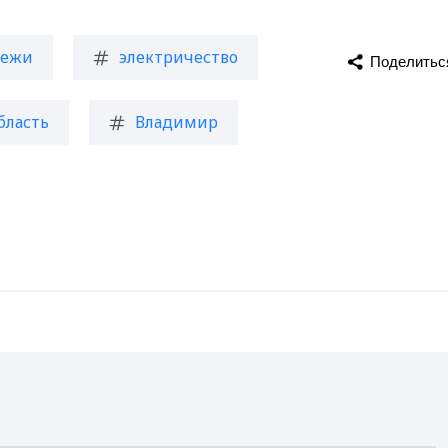
тежи
электричество
Поделитьс
бласть
Владимир