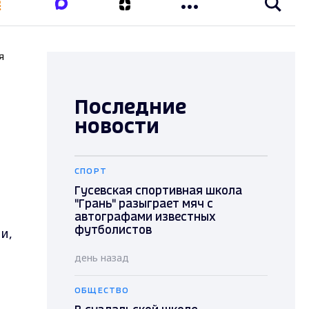
я
Последние
новости
СПОРТ
Гусевская спортивная школа
"Грань" разыграет мяч с
автографами известных
и,
футболистов
день назад
ОБЩЕСТВО