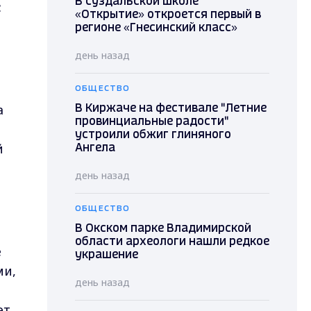
В суздальской школе
:
«Открытие» откроется первый в
регионе «Гнесинский класс»
день назад
ОБЩЕСТВО
а
В Киржаче на фестивале "Летние
провинциальные радости"
устроили обжиг глиняного
й
Ангела
день назад
ОБЩЕСТВО
В Окском парке Владимирской
области археологи нашли редкое
е
украшение
ми,
день назад
ет