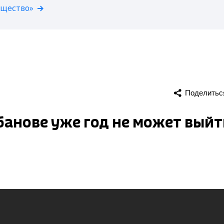
бщество»
Поделитьс
банове уже год не может выйт