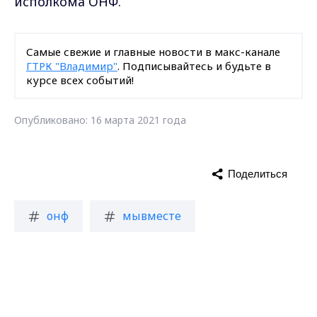
исполкома ОНФ.
Самые свежие и главные новости в макс-канале
ГТРК "Владимир"
. Подписывайтесь и будьте в
курсе всех событий!
Опубликовано: 16 марта 2021 года
Поделиться
онф
мывместе
общественники
добровольцы
Max - канал Россия "ГТРК
Владимир"
Главные новости города
Владимира и региона.
помощь
Владимирская область