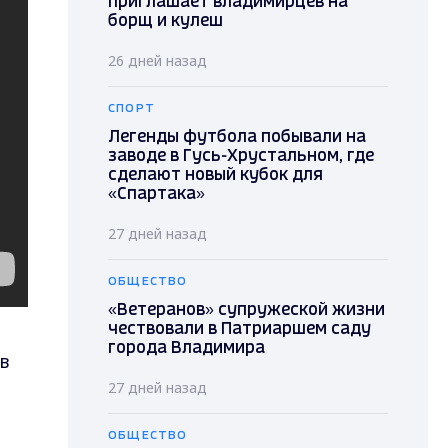
приглашает владимирцев на
борщ и кулеш
26 дней назад
СПОРТ
Легенды футбола побывали на
заводе в Гусь-Хрустальном, где
сделают новый кубок для
«Спартака»
27 дней назад
ОБЩЕСТВО
«Ветеранов» супружеской жизни
чествовали в Патриаршем саду
города Владимира
в
27 дней назад
ОБЩЕСТВО