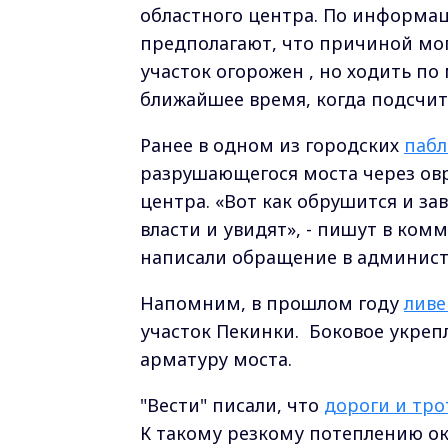
областного центра. По информац
предполагают, что причиной мог
участок огорожен , но ходить п
ближайшее время, когда подсчит
Ранее в одном из городских
пабл
разрушающегося моста через овр
центра. «Вот как обрушится и зав
власти и увидят», - пишут в ком
написали обращение в админист
Напомним, в прошлом году
ливе
участок Пекинки. Боковое укреп
арматуру моста.
"Вести" писали, что
д
ороги и тр
К такому резкому потеплению ок