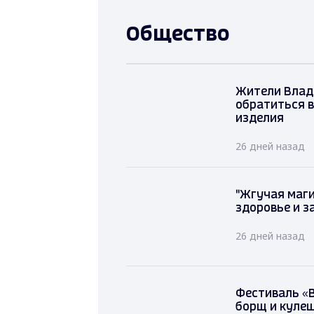
Общество
Жители Вла
обратиться 
изделия
26 дней назад
"Жгучая маги
здоровье и 
26 дней назад
Фестиваль «
борщ и куле