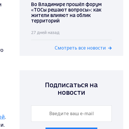
и
Во Владимире прошёл форум
«ТОСы решают вопросы»: как
й
жители влияют на облик
территорий
27 дней назад
Смотреть все новости
го
Подписаться на
новости
ой
.
и.