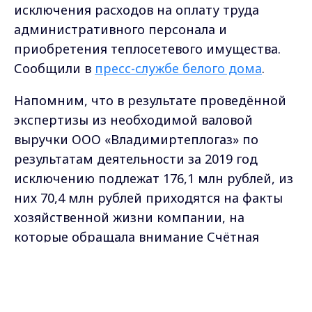
исключения расходов на оплату труда
административного персонала и
приобретения теплосетевого имущества.
Сообщили в
пресс-службе белого дома
.
Напомним, что в результате проведённой
экспертизы из необходимой валовой
выручки ООО «Владимиртеплогаз» по
результатам деятельности за 2019 год
исключению подлежат 176,1 млн рублей, из
них 70,4 млн рублей приходятся на факты
хозяйственной жизни компании, на
которые обращала внимание Счётная
палата в акте проверки предприятия. Это
Max - канал Россия "ГТРК
отвлечение тарифной выручки на выкуп
Владимир"
Главные новости города
теплосетевого имущества ООО «Ковровская
Владимира и региона.