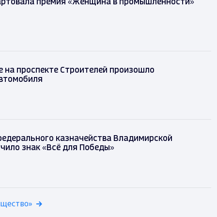
 стартовала премия «Женщина в
нности»
ад
е на проспекте Строителей произошло
автомобиля
федерального казначейства Владимирской
чило знак «Всё для Победы»
бщество»