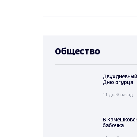
Общество
Двухдневный
Дню огурца
11 дней назад
В Камешковск
бабочка