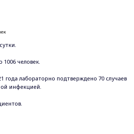
сутки.
 1006 человек.
21 года лабораторно подтверждено 70 случаев
ной инфекцией.
циентов.
ой области зарегистрировано 30 187 случаев
Max - канал Россия "ГТРК Владимир"
Главные новости города Владимира и региона.