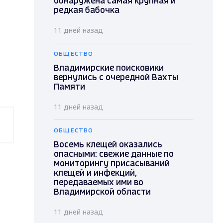
обнаружена самая крупная и
редкая бабочка
11 дней назад
ОБЩЕСТВО
Владимирские поисковики
вернулись с очередной Вахты
Памяти
11 дней назад
ОБЩЕСТВО
Восемь клещей оказались
опасными: свежие данные по
мониторингу присасываний
клещей и инфекций,
передаваемых ими во
Владимирской области
11 дней назад