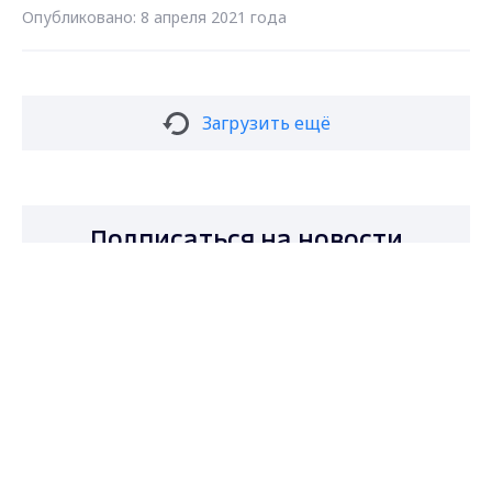
Опубликовано: 8 апреля 2021 года
Загрузить ещё
Подписаться на новости
Max - канал Россия "ГТРК
Владимир"
Главные новости города
Владимира и региона.
Подписаться
Даю согласие на обработку персональных
данных в соответствии с ФЗ № 152