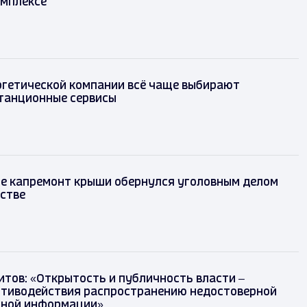
омплексе
ргетической компании всё чаще выбирают
танционные сервисы
е капремонт крыши обернулся уголовным делом
стве
итов: «Открытость и публичность власти –
отиводействия распространению недостоверной
сной информации»