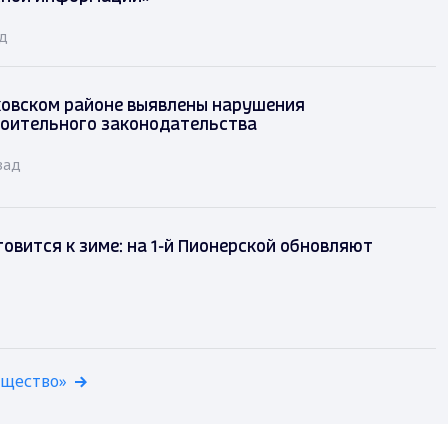
ад
овском районе выявлены нарушения
оительного законодательства
зад
овится к зиме: на 1-й Пионерской обновляют
бщество»