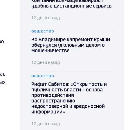
компании всё чаще выбирают
удобные дистанционные сервисы
12 дней назад
ОБЩЕСТВО
во
Во Владимире капремонт крыши
обернулся уголовным делом о
мошенничестве
12 дней назад
л.
ОБЩЕСТВО
ых
Рифат Сабитов: «Открытость и
публичность власти – основа
противодействия
распространению
недостоверной и вредоносной
информации»
12 дней назад