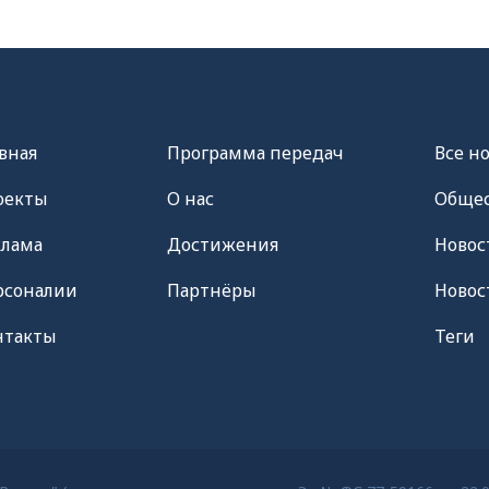
вная
Программа передач
Все н
оекты
О нас
Общес
клама
Достижения
Новос
рсоналии
Партнёры
Новос
нтакты
Теги