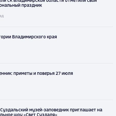
ели СК Владимирской области отметили свой
ональный праздник
ад
тории Владимирского края
нник: приметы и поверья 27 июля
Суздальский музей-заповедник приглашает на
льное шоу «Свет Суздаля»