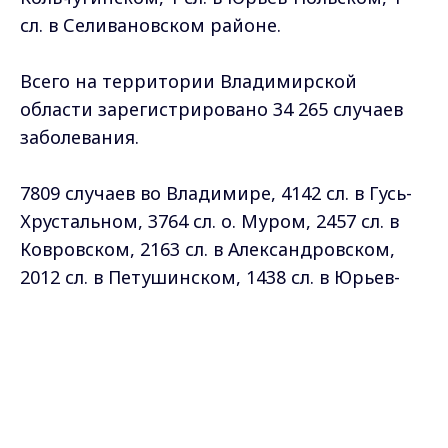
сл. в Селивановском районе.
Всего на территории Владимирской
области зарегистрировано 34 265 случаев
заболевания.
7809 случаев во Владимире, 4142 сл. в Гусь-
Хрустальном, 3764 сл. о. Муром, 2457 сл. в
Ковровском, 2163 сл. в Александровском,
2012 сл. в Петушинском, 1438 сл. в Юрьев-
Польском, 1340 сл. в Вязниковском, 1522 сл.
Max - канал Россия "ГТРК
в Кольчугинском, 1280 сл. в Суздальском,
Владимир"
Главные новости города
1061 сл. в Собинском, 1078 сл. в Киржачском,
Владимира и региона.
954 сл. в Меленковском, 805 сл. в
Камешковском, 753 сл. в Гороховецком, 532
сл. в Судогодском, 723 сл. в Селивановском,