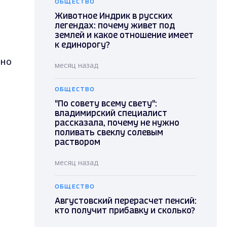
ОБЩЕСТВО
Животное Индрик в русских
легендах: почему живет под
землей и какое отношение имеет
к единорогу?
рно
месяц назад
ОБЩЕСТВО
"По совету всему свету":
владимирский специалист
рассказала, почему не нужно
поливать свеклу солевым
раствором
месяц назад
ОБЩЕСТВО
Августовский перерасчет пенсий:
кто получит прибавку и сколько?