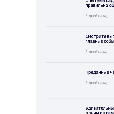
Опытный садо
правильно об
5 дней назад
Смотрите вып
главные соб
5 дней назад
Преданные че
5 дней назад
Удивительный
одним из са