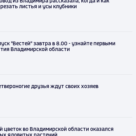
вод из Владимира рассказала, когда и как
резать листья и усы клубники
уск "Вестей" завтра в 8.00 - узнайте первыми
ытия Владимирской области
твероногие друзья ждут своих хозяев
 цветок во Владимирской области оказался
мых ядовитых растений