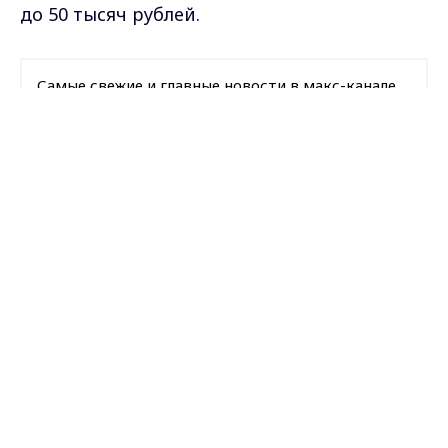
до 50 тысяч рублей.
Самые свежие и главные новости в макс-канале
ГТРК "Владимир"
. Подписывайтесь и будьте в
курсе всех событий!
Max - канал Россия "ГТРК
Владимир"
Главные новости города
Владимира и региона.
Опубликовано: 8 декабря 2021 года
Поделиться
Владимирская область
опасность
наледь