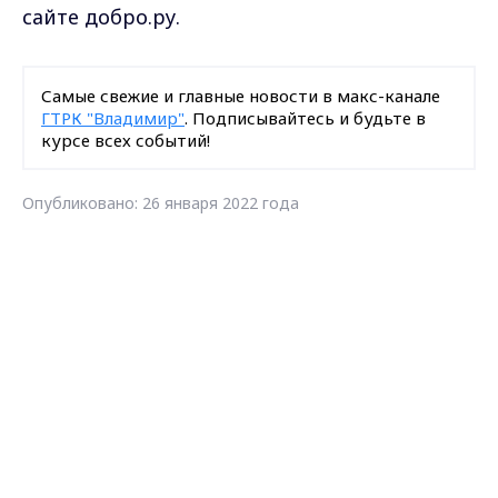
сайте добро.ру.
Самые свежие и главные новости в макс-канале
ГТРК "Владимир"
. Подписывайтесь и будьте в
курсе всех событий!
Опубликовано: 26 января 2022 года
Max - канал Россия "ГТРК
Владимир"
Поделиться
Главные новости города
Владимира и региона.
Владимирская область
ОНФ
волонтеры
помощь