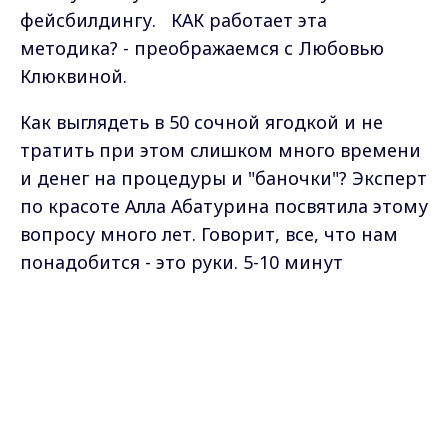
фейсбилдингу. КАК работает эта
методика? - преображаемся с Любовью
Клюквиной.
Как выглядеть в 50 сочной ягодкой и не
тратить при этом слишком много времени
и денег на процедуры и "баночки"? Эксперт
по красоте Алла Абатурина посвятила этому
вопросу много лет. Говорит, все, что нам
понадобится - это руки. 5-10 минут
ежедневного самомассажа или
фейсбилдинга помогут справиться с
Max - канал Россия "ГТРК
Владимир"
отечностью, "поникшими" мышцами без
Главные новости города
Владимира и региона.
уколов и операций. Чтобы не навредить,
запомните простое правило.