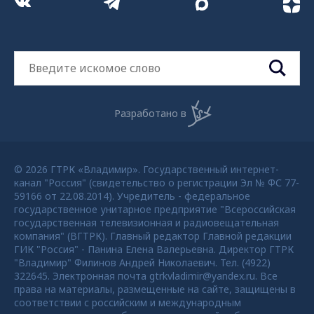
Разработано в
© 2026 ГТРК «Владимир». Государственный интернет-
канал "Россия" (свидетельство о регистрации Эл № ФС 77-
59166 от 22.08.2014). Учредитель - федеральное
государственное унитарное предприятие "Всероссийская
государственная телевизионная и радиовещательная
компания" (ВГТРК). Главный редактор Главной редакции
ГИК "Россия" - Панина Елена Валерьевна. Директор ГТРК
"Владимир" Филинов Андрей Николаевич. Тел. (4922)
322645. Электронная почта gtrkvladimir@yandex.ru. Все
права на материалы, размещенные на сайте, защищены в
соответствии с российским и международным