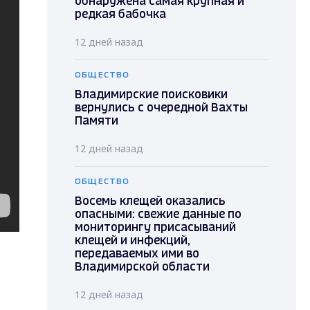
обнаружена самая крупная и
редкая бабочка
12 дней назад
ОБЩЕСТВО
Владимирские поисковики
вернулись с очередной Вахты
Памяти
12 дней назад
ОБЩЕСТВО
Восемь клещей оказались
опасными: свежие данные по
мониторингу присасываний
клещей и инфекций,
передаваемых ими во
Владимирской области
12 дней назад