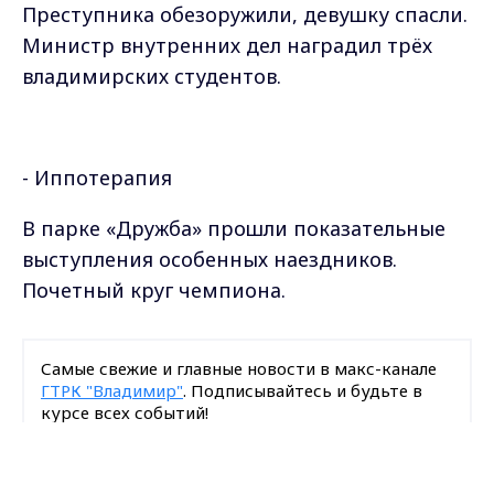
Преступника обезоружили, девушку спасли.
Министр внутренних дел наградил трёх
владимирских студентов.
- Иппотерапия
В парке «Дружба» прошли показательные
выступления особенных наездников.
Почетный круг чемпиона.
Самые свежие и главные новости в макс-канале
ГТРК "Владимир"
. Подписывайтесь и будьте в
курсе всех событий!
Max - канал Россия "ГТРК
Опубликовано: 2 июня 2022 года
Владимир"
Главные новости города