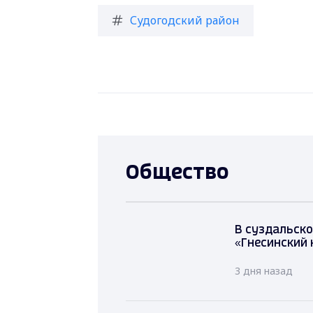
Судогодский район
Общество
В суздальско
«Гнесинский 
3 дня назад