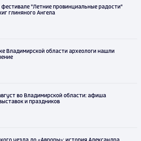
на фестивале "Летние провинциальные радости"
бжиг глиняного Ангела
ке Владимирской области археологи нашли
шение
август во Владимирской области: афиша
выставок и праздников
кого уезда до «Авроры»: история Александра