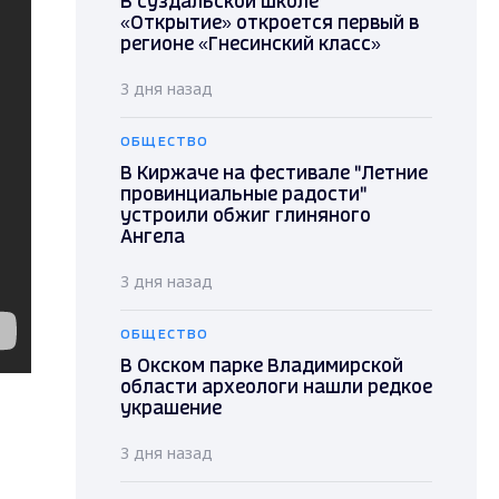
В суздальской школе
«Открытие» откроется первый в
регионе «Гнесинский класс»
3 дня назад
ОБЩЕСТВО
В Киржаче на фестивале "Летние
провинциальные радости"
устроили обжиг глиняного
Ангела
3 дня назад
ОБЩЕСТВО
В Окском парке Владимирской
области археологи нашли редкое
украшение
3 дня назад