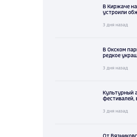
В Киржаче 
устроили о
3 дня назад
В Окском пар
редкое укра
3 дня назад
Культурный 
фестивалей, 
3 дня назад
От Вязниковс