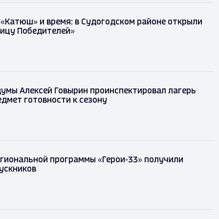
 «Катюш» и время: в Судогодском районе открыли
лицу Победителей»
осдумы Алексей Говырин проинспектировал
кар» на предмет готовности к сезону
д
егиональной программы «Герои-33» получили
ускников