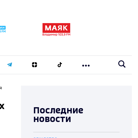
я
х
Последние
новости