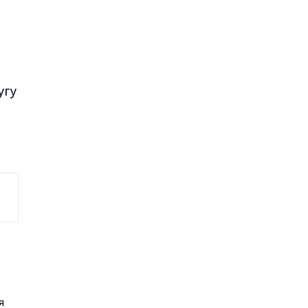
угу
я