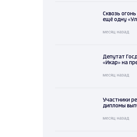
Сквозь огонь
ещё одну «У
месяц назад
Депутат Г
лагерь «И
месяц наза
Участники р
дипломы вып
месяц назад