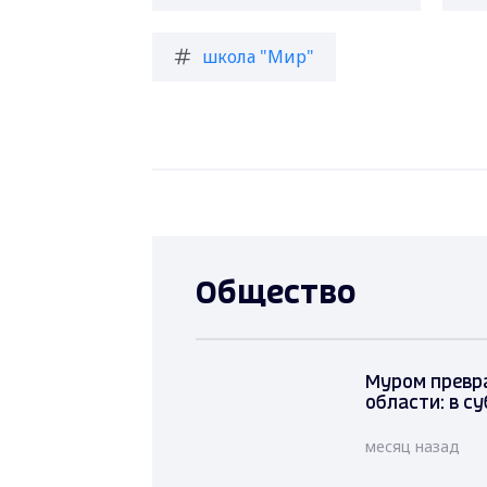
школа "Мир"
Общество
Муром превр
области: в с
месяц назад