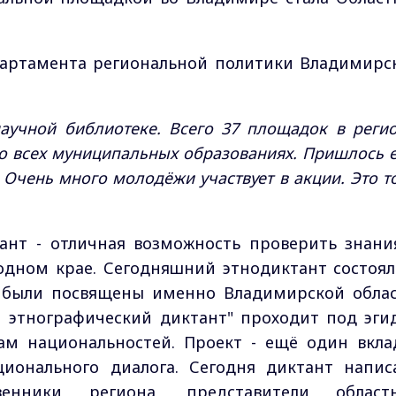
артамента региональной политики Владимирс
аучной библиотеке. Всего 37 площадок в регио
во всех муниципальных образованиях. Пришлось 
. Очень много молодёжи участвует в акции. Это т
ант - отличная возможность проверить знани
дном крае. Сегодняшний этнодиктант состоял
х были посвящены именно Владимирской облас
 этнографический диктант" проходит под эги
ам национальностей. Проект - ещё один вкла
ионального диалога. Сегодня диктант напис
енники региона, представители област