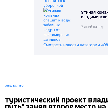
Утиная коман
владимирски
7 дней назад
Смотреть новости категории «О
ОБЩЕСТВО
Туристический проект Влад
путь" занял второе место н