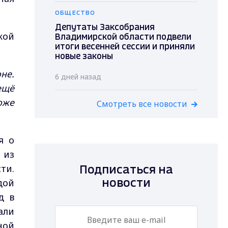
ОБЩЕСТВО
Депутаты Заксобрания
кой
Владимирской области подвели
итоги весенней сессии и приняли
новые законы
не.
6 дней назад
ещё
оже
Смотреть все новости
я о
 из
ти.
Подписаться на
дой
новости
д в
али
ной