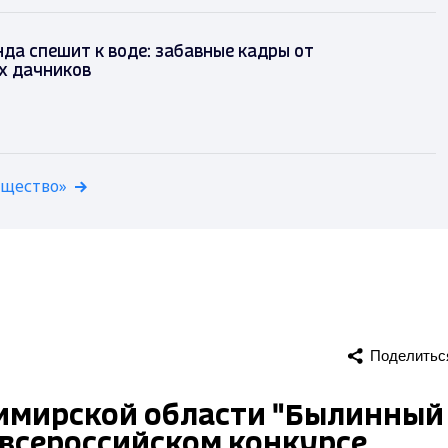
да спешит к воде: забавные кадры от
х дачников
бщество»
Поделитьс
имирской области "Былинный
а всероссийском конкурсе