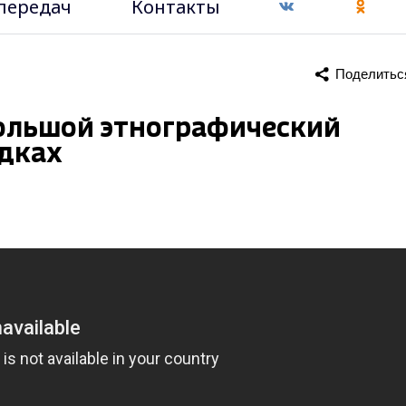
передач
Контакты
Поделитьс
ольшой этнографический
адках