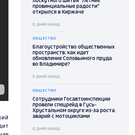
лоскутного шитья "Летние
провинциальные радости"
открылся в Киржаче
6 дней назад
ОБЩЕСТВО
Благоустройство общественных
пространств: как идет
обновление Соловьиного пруда
во Владимире?
6 дней назад
ОБЩЕСТВО
Сотрудники Госавтоинспекции
провели спецрейд в Гусь-
Хрустальном округе из-за роста
кий
аварий с мотоциклами
дит
6 дней назад
ная