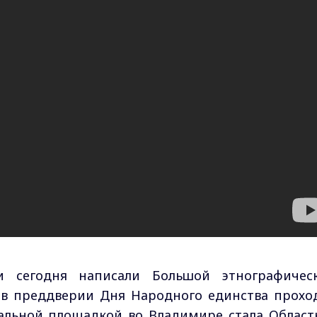
и сегодня написали Большой этнографичес
 в преддверии Дня Народного единства прохо
ральной площадкой во Владимире стала Област