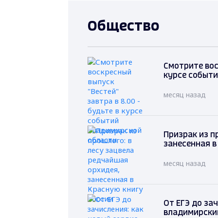
Общество
Смотрите вос
курсе событ
месяц назад
Призрак из п
занесенная в
месяц назад
От ЕГЭ до за
владимирски