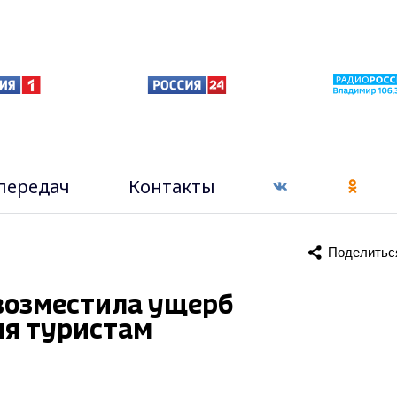
передач
Контакты
Поделитьс
 возместила ущерб
ия туристам