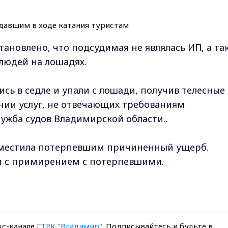
ановлено, что подсудимая не являлась ИП, а та
 людей на лошадях.
ись в седле и упали с лошади, получив телесные
нии услуг, не отвечающих требованиям
лужба судов Владимирской области..
зместила потерпевшим причиненный ущерб.
зи с примирением с потерпевшими.
кс-канале
ГТРК "Владимир"
. Подписывайтесь и будьте в