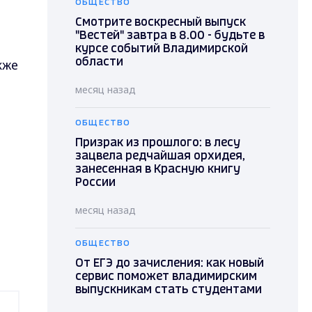
ОБЩЕСТВО
Смотрите воскресный выпуск
"Вестей" завтра в 8.00 - будьте в
курсе событий Владимирской
кже
области
месяц назад
ОБЩЕСТВО
Призрак из прошлого: в лесу
зацвела редчайшая орхидея,
занесенная в Красную книгу
России
месяц назад
ОБЩЕСТВО
От ЕГЭ до зачисления: как новый
сервис поможет владимирским
выпускникам стать студентами