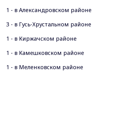
1 - в Александровском районе
3 - в Гусь-Хрустальном районе
1 - в Киржачском районе
1 - в Камешковском районе
1 - в Меленковском районе
1 - в Вязниковском районе
Max - канал Россия "ГТРК
Владимир"
2 - в Суздальском районе
Главные новости города
Владимира и региона.
Всего на территории Владимирской
области зарегистрировано 177654 случая
заболевания.