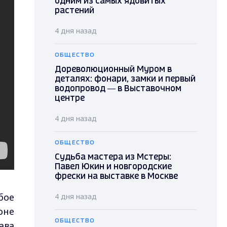
одним из самых ядовитых
растений
4 дня назад
ОБЩЕСТВО
Дореволюционный Муром в
деталях: фонари, замки и первый
водопровод — в Выставочном
центре
4 дня назад
ОБЩЕСТВО
Судьба мастера из Мстеры:
Павел Юкин и новгородские
фрески на выставке в Москве
бое
4 дня назад
оне
ОБЩЕСТВО
ава