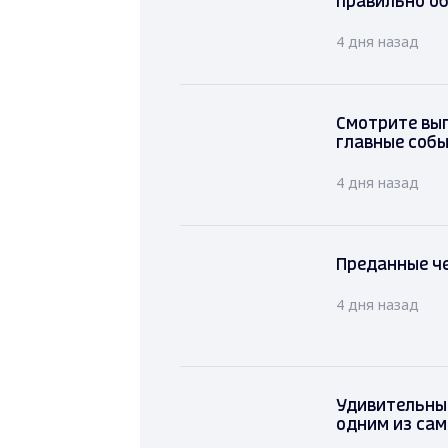
правильно об
4 дня назад
Смотрите вып
главные соб
4 дня назад
Преданные че
4 дня назад
Удивительный
одним из са