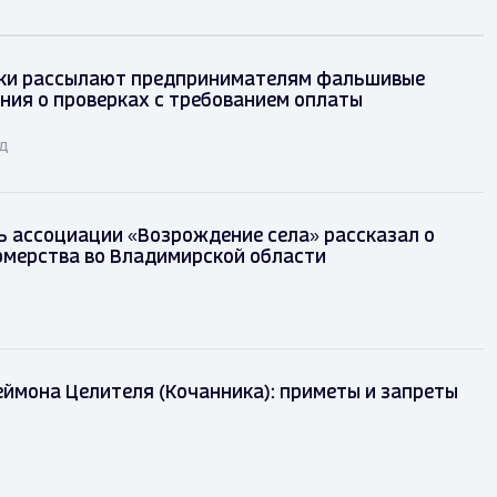
ки рассылают предпринимателям фальшивые
ния о проверках с требованием оплаты
ад
 ассоциации «Возрождение села» рассказал о
рмерства во Владимирской области
ймона Целителя (Кочанника): приметы и запреты