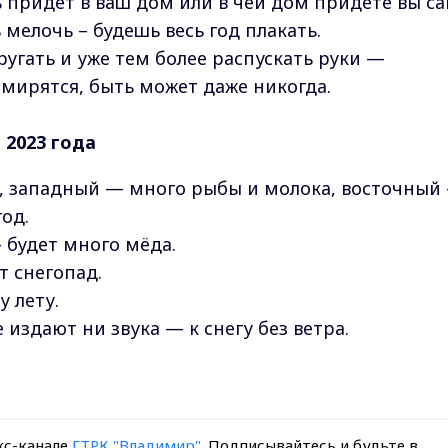
ь придёт в ваш дом или в чей дом придёте вы са
 мелочь – будешь весь год плакать.
 ругать и уже тем более распускать руки —
мирятся, быть может даже никогда.
 2023 года
, западный — много рыбы и молока, восточный
од.
будет много мёда.
т снегопад.
 лету.
 издают ни звука — к снегу без ветра.
кс-канале
ГТРК "Владимир"
. Подписывайтесь и будьте в