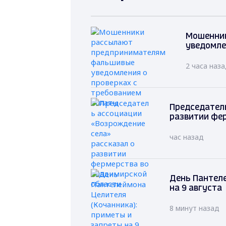
Мошенни
уведомле
2 часа наз
Председатель
развитии фе
час назад
День Пантеле
на 9 августа
8 минут назад