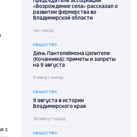
Председатель ассоциации
«Возрождение села» рассказал о
развитии фермерства во
Владимирской области
час назад
а
ОБЩЕСТВО
День Пантелеймона Целителя
(Кочанника): приметы и запреты
на 9 августа
8 минут назад
ОБЩЕСТВО
9 августа в истории
Владимирского края
38 минут назад
и с
ОБЩЕСТВО