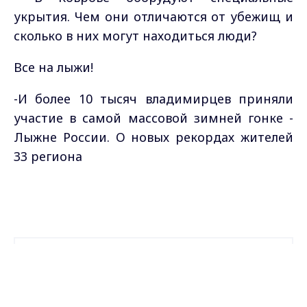
укрытия. Чем они отличаются от убежищ и
сколько в них могут находиться люди?
Все на лыжи!
-И более 10 тысяч владимирцев приняли
участие в самой массовой зимней гонке -
Лыжне России. О новых рекордах жителей
33 региона
Самые свежие и главные новости в макс-канале
ГТРК "Владимир"
. Подписывайтесь и будьте в
Max - канал Россия "ГТРК
Владимир"
курсе всех событий!
Главные новости города
Владимира и региона.