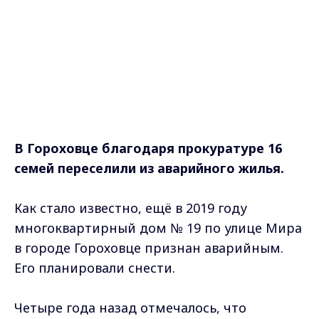
Как стало известно, ещё в 2019 году
многоквартирный дом № 19 по улице Мира
в городе Гороховце признан аварийным.
Его планировали снести.
Четыре года назад отмечалось, что
физический износ конструкций и
инженерного оборудования составлял 74 %.
Но, увы, срок отселения жильцов дома
администрацией района был определен
«до 31 декабря 2024 года».
Семьи не могли проживать в аварийном
здании столько лет. Это было опасно для их
жизни.