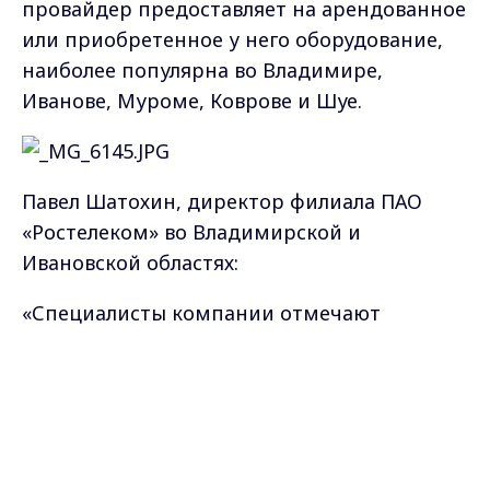
провайдер предоставляет на арендованное
или приобретенное у него оборудование,
наиболее популярна во Владимире,
Иванове, Муроме, Коврове и Шуе.
Павел Шатохин, директор филиала ПАО
«Ростелеком» во Владимирской и
Ивановской областях:
«Специалисты компании отмечают
растущий интерес к “Гарантии плюс”: спрос
Max - канал Россия "ГТРК
на нее увеличивается вместе с числом
Владимир"
Главные новости города
новых абонентов. С этой услугой можно не
Владимира и региона.
переживать из-за маленьких бытовых
катастроф, например, если провод