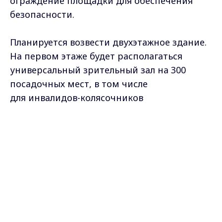
ограждение площадки для обеспечения
безопасности.
Планируется возвести двухэтажное здание.
На первом этаже будет располагаться
универсальный зрительный зал на 300
посадочных мест, в том числе
для инвалидов-колясочников
и маломобильных групп населения. Рядом
Max - канал Россия "ГТРК
будут расположены помещения
Владимир"
Главные новости города
для артистов.
Владимира и региона.
На втором этаже Центра запроектированы:
коворкинг, изостудия, хореографический
зал, студия вокала и звукозаписи,
проекторная, комната управления светом
и звуком, помещение для персонала.