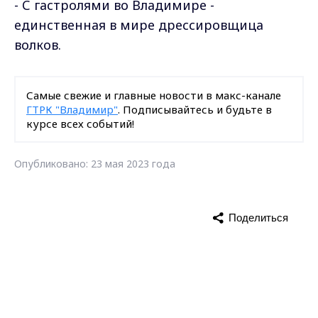
- С гастролями во Владимире -
единственная в мире дрессировщица
волков.
Самые свежие и главные новости в макс-канале
ГТРК "Владимир"
. Подписывайтесь и будьте в
курсе всех событий!
Опубликовано: 23 мая 2023 года
Поделиться
новости Владимирской области
Max - канал Россия "ГТРК
Владимир"
Главные новости города
Владимира и региона.
анонс
дневной выпуск