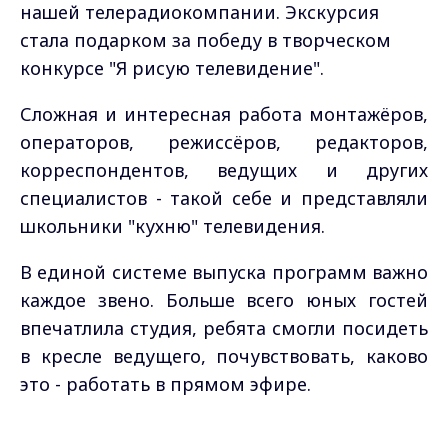
нашей телерадиокомпании. Экскурсия
стала подарком за победу в творческом
конкурсе "Я рисую телевидение".
Сложная и интересная работа монтажёров,
операторов, режиссёров, редакторов,
корреспондентов, ведущих и других
специалистов - такой себе и представляли
школьники "кухню" телевидения.
В единой системе выпуска программ важно
каждое звено. Больше всего юных гостей
впечатлила студия, ребята смогли посидеть
в кресле ведущего, почувствовать, каково
это - работать в прямом эфире.
В благодарность за экскурсию школьники
Max - канал Россия "ГТРК
Владимир"