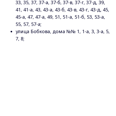
33, 35, 37, 37-а, 37-б, 37-в, 37-г, 37-д, 39,
41, 41-а, 43, 43-а, 43-б, 43-в, 43-г, 43-д, 45,
45-а, 47, 47-а, 49, 51, 51-а, 51-б, 53, 53-а,
55, 57, 57-а;
улица Бобкова, дома №№ 1, 1-а, 3, 3-а, 5,
7, 8;
улица Даргомыжского, дома №№ 5, 18,
20;
Max - канал Россия "ГТРК
Владимир"
улица Красноармейская, дома №№ 43,
Главные новости города
Владимира и региона.
43-а, 45, 45-а, 47, 47-а, 47-в; дома №№ 38,
40, 46, 49;
улица Мира, дома №№ 2, 2-в, 2-г, 2-д, 4,
4-а, 4-б, 4-в, 6, 6-б, 8;
Перекопский военный городок, дома №
№ 2, 2-а, 4, 5, 5-а, 6, 7, 8, 14, 16, 18, 20, 22,
24, 31;