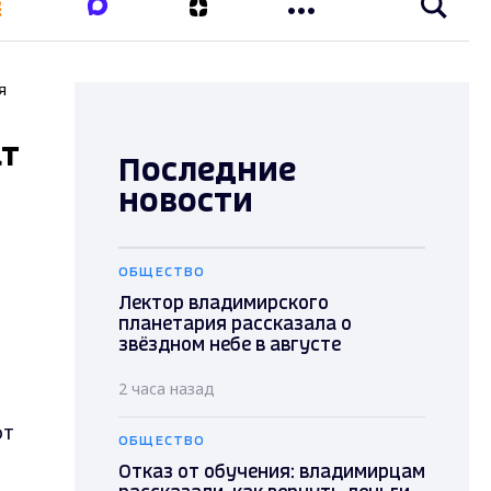
я
ат
Последние
новости
ОБЩЕСТВО
Лектор владимирского
планетария рассказала о
звёздном небе в августе
2 часа назад
от
ОБЩЕСТВО
Отказ от обучения: владимирцам