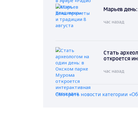
Марьев день:
час назад
Стать археол
откроется и
час назад
Смотреть новости категории «О