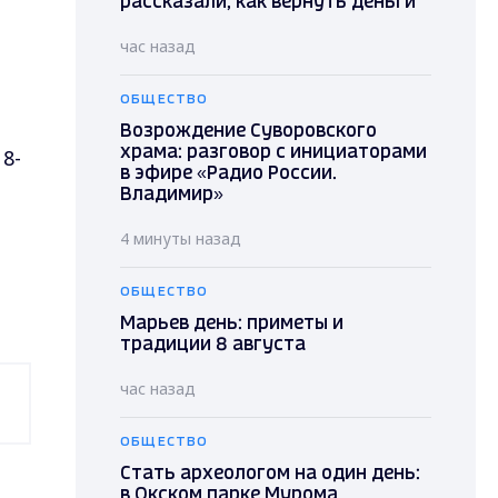
рассказали, как вернуть деньги
час назад
ОБЩЕСТВО
Возрождение Суворовского
18-
храма: разговор с инициаторами
в эфире «Радио России.
Владимир»
4 минуты назад
ОБЩЕСТВО
Марьев день: приметы и
традиции 8 августа
час назад
ОБЩЕСТВО
Стать археологом на один день:
в Окском парке Мурома