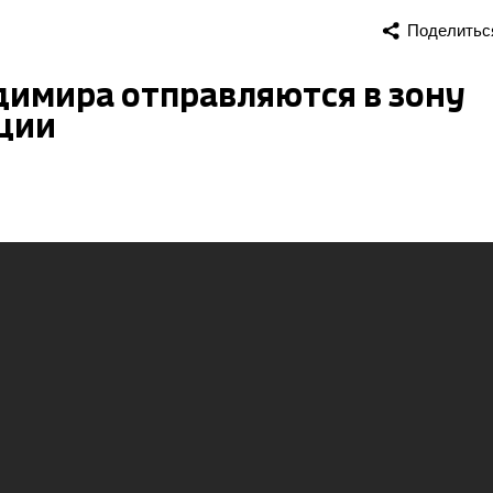
Поделитьс
димира отправляются в зону
ции