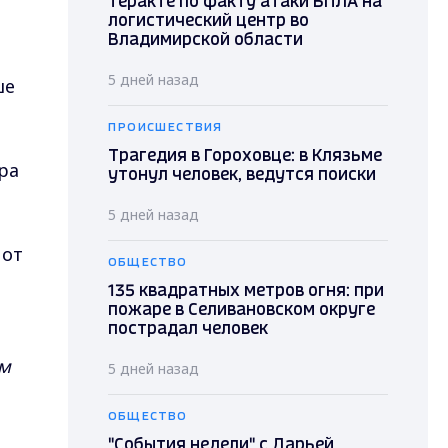
теракте по факту атаки БПЛА на
логистический центр во
Владимирской области
5 дней назад
ше
ПРОИСШЕСТВИЯ
Трагедия в Гороховце: в Клязьме
ра
утонул человек, ведутся поиски
5 дней назад
 от
ОБЩЕСТВО
135 квадратных метров огня: при
пожаре в Селивановском округе
пострадал человек
ым
5 дней назад
ОБЩЕСТВО
"События недели" с Дарьей