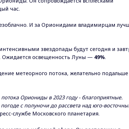
Ориониды. Он сопровождается всплесками
дый час.
 безоблачно. И за Орионидами владимирцам луч
интенсивными звездопады будут сегодня и завт
. Ожидается освещенность Луны —
49%
.
дение метеорного потока, желательно подальше
потока Ориониды в 2023 году - благоприятные.
погоде с полуночи до рассвета над юго-восточн
ресс-службе Московского планетария.