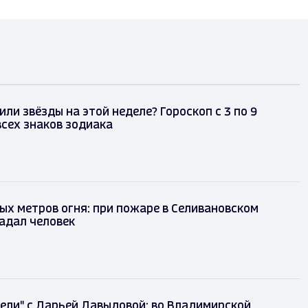
или звёзды на этой неделе? Гороскоп с 3 по 9
всех знаков зодиака
ых метров огня: при пожаре в Селивановском
адал человек
ели" с Дарьей Давыдовой: во Владимирской