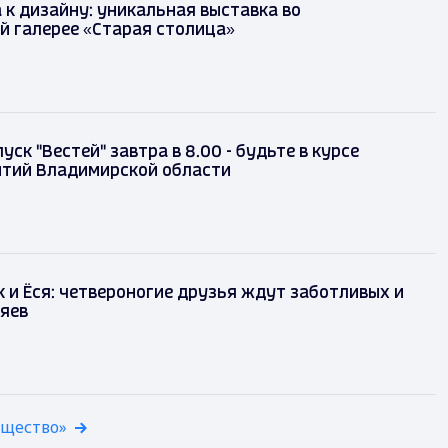
 к дизайну: уникальная выставка во
й галерее «Старая столица»
ск "Вестей" завтра в 8.00 - будьте в курсе
ытий Владимирской области
к и Ёся: четвероногие друзья ждут заботливых и
яев
бщество»