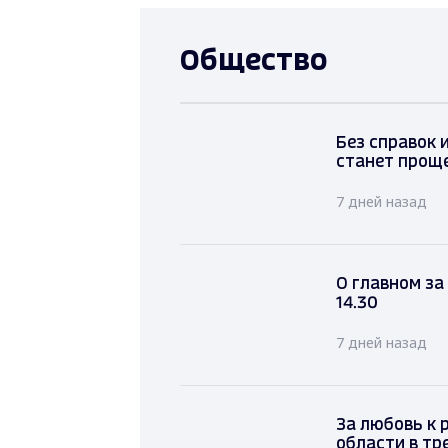
Общество
Без справок 
станет прощ
7 дней назад
О главном за
14.30
7 дней назад
За любовь к 
области в тр