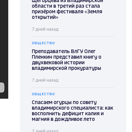
Щегорцева из Владимирской
области в третий раз стала
призёром фестиваля «Земля
открытий»
7 дней назад
ОБЩЕСТВО
Преподаватель ВлГУ Олег
Пленкин представил книгу о
двухвековой истории
владимирской прокуратуры
7 дней назад
ОБЩЕСТВО
Спасаем огурцы по совету
владимирского специалиста: как
восполнить дефицит калия и
магния в дождливое лето
7 дней назад