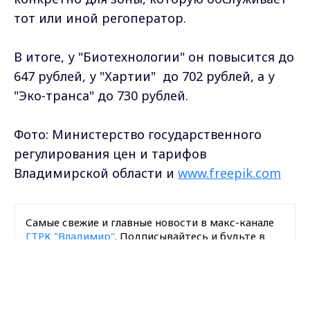
тот или иной регоператор.
В итоге, у "Биотехнологии" он повысится до
647 рублей, у "Хартии" до 702 рублей, а у
"Эко-транса" до 730 рублей.
Фото: Министерство государственного
регулирования цен и тарифов
Владимирской области и
www.freepik.com
Самые свежие и главные новости в макс-канале
ГТРК "Владимир"
. Подписывайтесь и будьте в
курсе всех событий!
Max - канал Россия "ГТРК
Владимир"
Главные новости города
Опубликовано: 3 января 2024 года
Владимира и региона.