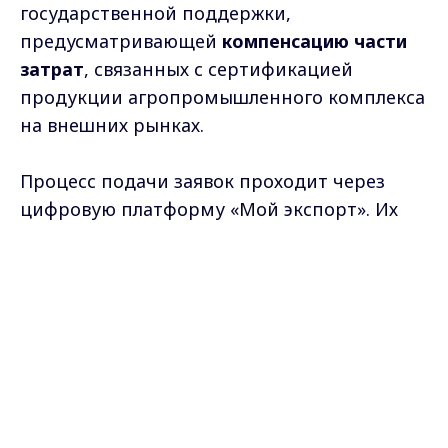
государственной поддержки,
предусматривающей
компенсацию части
затрат
, связанных с сертификацией
продукции агропромышленного комплекса
на внешних рынках.
Процесс подачи заявок проходит через
цифровую платформу «Мой экспорт». Их
отбор будет проводить Минсельхоз России
до 29 феврал
я
.
Max - канал Россия "ГТРК
Владимир"
Главные новости города
Владимира и региона.
В пресс-службе Правительства
Владимирской области отмечают:
«Эта
программа – значительный шаг в поддержке
отечественных компаний, стремящихся
расширить своё присутствие на глобальном