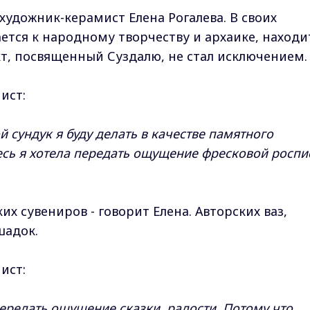
художник-керамист Елена Рогалева. В своих
ется к народному творчеству и архаике, находи
кт, посвященный Суздалю, не стал исключением.
ист:
й сундук я буду делать в качестве памятного
есь я хотела передать ощущение фресковой роспи
их сувениров - говорит Елена. Авторских ваз,
шадок.
ист:
 передать ощущение сказки, радости. Потому что