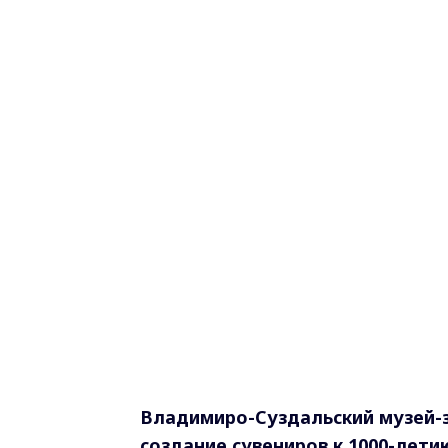
Владимиро-Суздальский музей-з
создание сувениров к 1000-лети