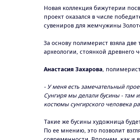
Новая коллекция бижутерии пос
проект оказался в числе победи
сувениров для жемчужины Золото
За основу полимерист взяла две
археологии, стоянкой древнего ч
Анастасия Захарова
, полимерист
- У меня есть замечательный про
Сунгиря мы делали бусины - там и
костюмы сунгирского человека ра
Такие же бусины художница будет
По ее мнению, это позволит взгл
современности. Впрочем, как и 