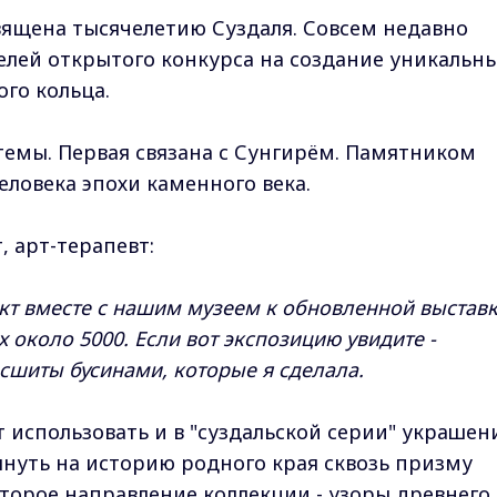
вящена тысячелетию Суздаля. Совсем недавно
телей открытого конкурса на создание уникальн
го кольца.
 темы. Первая связана с Сунгирём. Памятником
еловека эпохи каменного века.
, арт-терапевт:
ект вместе с нашим музеем к обновленной выстав
х около 5000. Если вот экспозицию увидите -
сшиты бусинами, которые я сделала.
 использовать и в "суздальской серии" украшен
януть на историю родного края сквозь призму
второе направление коллекции - узоры древнего