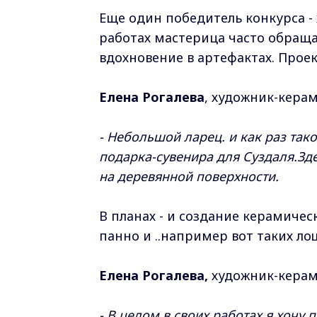
Еще один победитель конкурса - 
работах мастерица часто обраща
вдохновение в артефактах. Прое
Елена Рогалева
, художник-керам
- Небольшой ларец. и как раз тако
подарка-сувенира для Суздаля.Зд
на деревянной поверхности.
В планах - и создание керамическ
панно и ..например вот таких ло
Елена Рогалева,
художник-керам
- В целом в своих работах я хочу