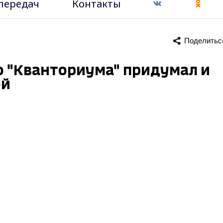
передач
Контакты
Поделитьс
 "Кванториума" придумал и
ой