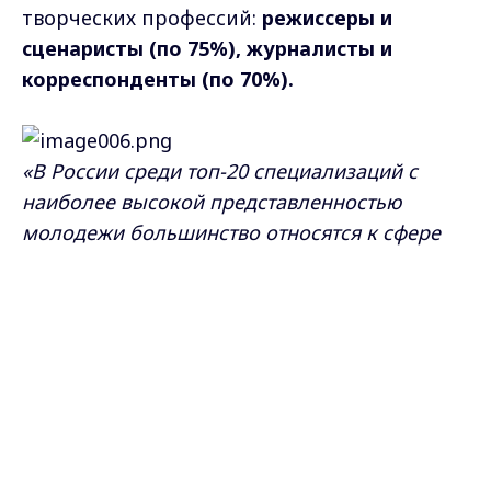
творческих профессий:
режиссеры и
сценаристы (по 75%), журналисты и
корреспонденты (по 70%).
«В России среди топ-20 специализаций с
наиболее высокой представленностью
молодежи большинство относятся к сфере
ИТ, маркетинга и развлечений. Во многом
Max - канал Россия "ГТРК
это связано с «молодостью» самих сфер, ведь
Владимир"
Главные новости города
расцвет ИТ, медиа и маркетинга пришелся на
Владимира и региона.
последние десятилетия. Некоторых
профессий 10-15 лет назад попросту не
существовали или были крайне редкими. Во
Владимирской области ситуация отличается
от средней по России. Местная молодежь