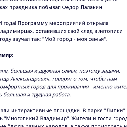
ках праздника побывал Федор Лалакин
034 года! Программу мероприятий открыла
владимирцах, оставивших свой след в летописи
оду звучал так: "Мой город - моя семья".
имир:
ципе, большая и дружная семья, поэтому задачи,
ндр Александрович, говорят о том, чтобы нам
комфортный город для проживания - именно жите
ь большая и трудная работа.
тали интерактивные площадки. В парке "Липки"
 "Многоликий Владимир". Жители и гости горо
е блюда разных народов, а также посмотреть н