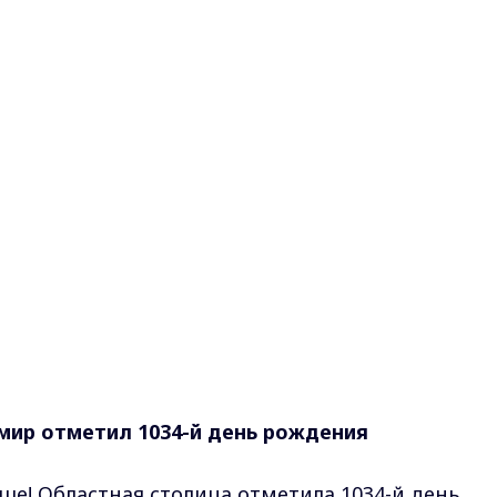
имир отметил 1034-й день рождения
ше! Областная столица отметила 1034-й день