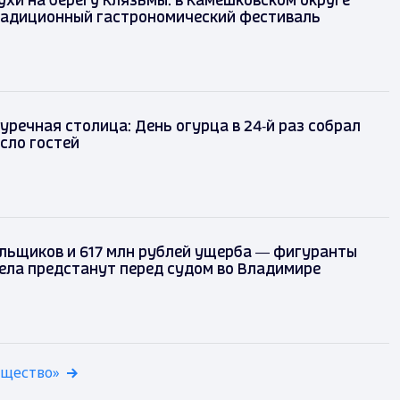
ухи на берегу Клязьмы: в Камешковском округе
радиционный гастрономический фестиваль
уречная столица: День огурца в 24‑й раз собрал
сло гостей
льщиков и 617 млн рублей ущерба — фигуранты
ела предстанут перед судом во Владимире
бщество»