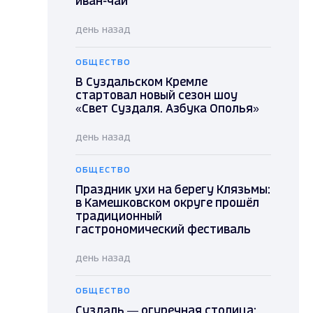
иван-чай
день назад
ОБЩЕСТВО
В Суздальском Кремле
стартовал новый сезон шоу
«Свет Суздаля. Азбука Ополья»
день назад
ОБЩЕСТВО
Праздник ухи на берегу Клязьмы:
в Камешковском округе прошёл
традиционный
гастрономический фестиваль
день назад
ОБЩЕСТВО
Суздаль — огуречная столица: