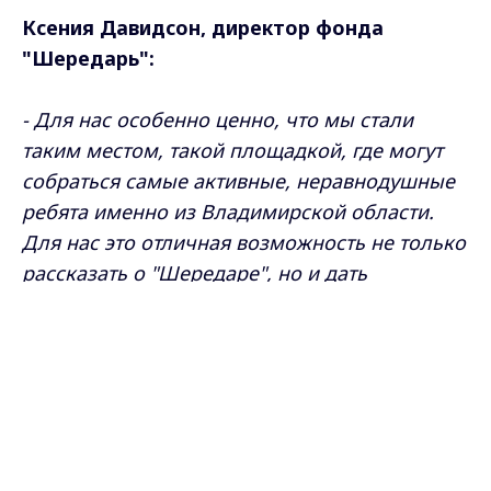
Ксения Давидсон, директор фонда
"Шередарь":
- Для нас особенно ценно, что мы стали
таким местом, такой площадкой, где могут
собраться самые активные, неравнодушные
ребята именно из Владимирской области.
Для нас это отличная возможность не только
рассказать о "Шередаре", но и дать
возможность тем, кто приехал,
Max - канал Россия "ГТРК
познакомиться с нашей работой. Дать
Владимир"
Главные новости города
возможность нашим ребятам вовлечься в эту
Владимира и региона.
работу.
Место неслучайно - в реабилитационном
центре Шередарь круглогодично проходят